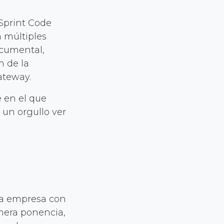
 Sprint Code
n múltiples
ocumental,
n de la
ateway.
e en el que
 un orgullo ver
la empresa con
imera ponencia,