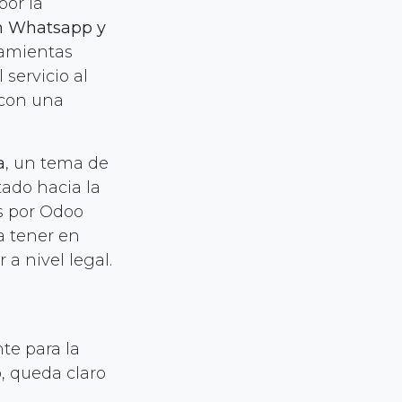
por la
on Whatsapp y
ramientas
servicio al
 con una
a
, un tema de
ado hacia la
s por Odoo
a tener en
a nivel legal.
te para la
o, queda claro
unque debemos