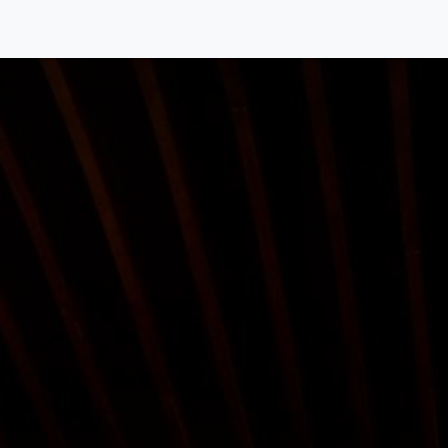
táctenos
Kit Digital
IA