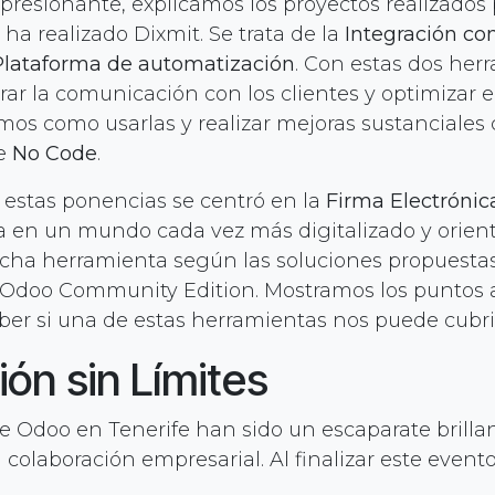
resionante, explicamos los proyectos realizados 
ha realizado Dixmit. Se trata de la
Integración c
Plataforma de automatización
. Con estas dos her
r la comunicación con los clientes y optimizar el 
amos como usarlas y realizar mejoras sustanciales
de
No Code
.
estas ponencias se centró en la
Firma Electrónic
a en un mundo cada vez más digitalizado y orient
icha herramienta según las soluciones propuesta
a Odoo Community Edition. Mostramos los puntos 
ber si una de estas herramientas nos puede cubrir 
ión sin Límites
e Odoo en Tenerife han sido un escaparate brillan
 colaboración empresarial. Al finalizar este event
os un amplio futuro con la tecnología Odoo. A