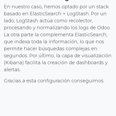
En nuestro caso, hemos optado por un stack
basado en ElasticSearch + LogStash. Por un
lado, LogStash actúa como recolector,
procesando y normalizando los logs de Odoo.
La otra parte la complementa ElasticSearch,
que indexa toda la información, lo que nos
permite hacer búsquedas complejas en
segundos. Por último, la capa de visualización
(Kibana) facilita la creación de dashboards y
alertas.
Gracias a esta configuración conseguimos:
Centralizar logs de distintos entornos y
servidores.
Permitir el acceso a perfiles técnicos sin
dar permisos a las máquinas de